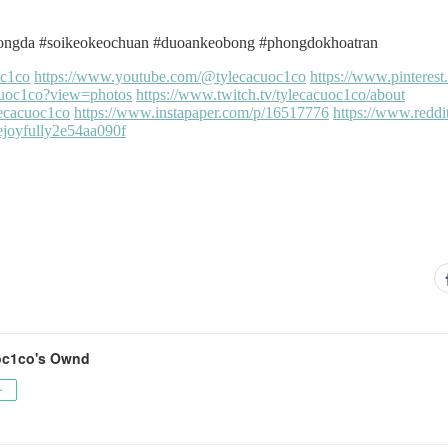
oc1co's Ownd
ー