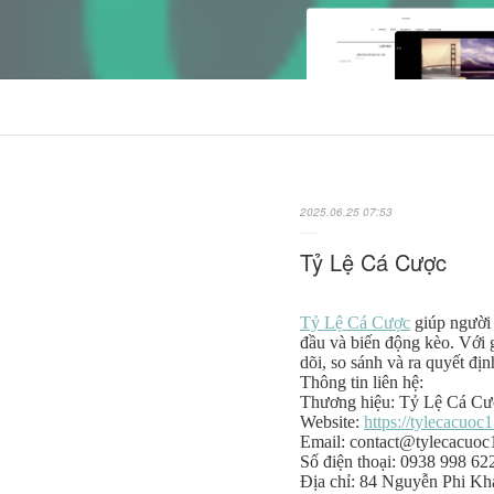
2025.06.25 07:53
Tỷ Lệ Cá Cược